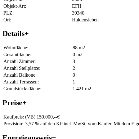
Objekt-Art:
EFH
PLZ:
39340
Ort:
Haldensleben
Details
+
Wohnfläche:
88 m2
Gesamtfläche:
0 m2
Anzahl Zimmer:
3
Anzahl Stellplätze:
2
Anzahl Balkone:
0
Anzahl Terrassen:
1
Grundstücksfläche:
1.421 m2
Preise
+
Kaufpreis:
(VB) 150.000,--€
Provision:
3,57 % auf den KP incl. MwSt. vom Käufer. Mit dem Eigen
Energieausweis
+