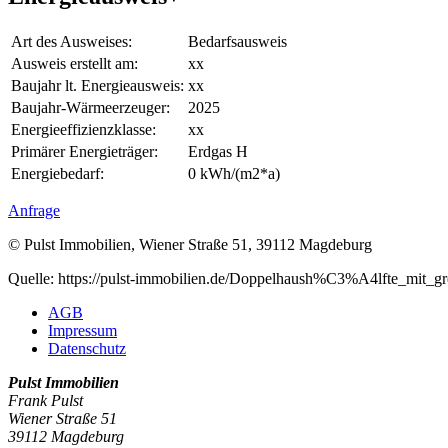
Art des Ausweises:
Bedarfsausweis
Ausweis erstellt am:
xx
Baujahr lt. Energieausweis:
xx
Baujahr-Wärmeerzeuger:
2025
Energieeffizienzklasse:
xx
Primärer Energieträger:
Erdgas H
Energiebedarf:
0 kWh/(m2*a)
Anfrage
© Pulst Immobilien, Wiener Straße 51, 39112 Magdeburg
Quelle: https://pulst-immobilien.de/Doppelhaush%C3%A4lfte_
AGB
Impressum
Datenschutz
Pulst Immobilien
Frank Pulst
Wiener Straße 51
39112
Magdeburg